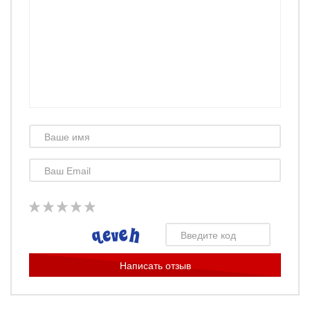
Rozetked
Rozetked
Написать отзыв