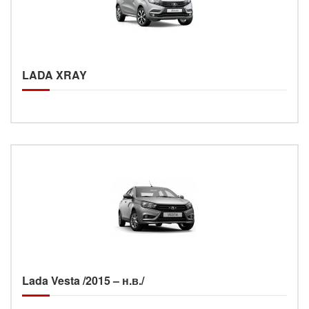
LADA XRAY
Lada Vesta /2015 – н.в./