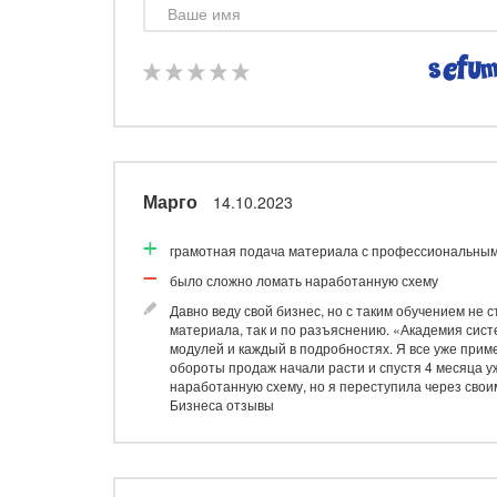
команды, ее формирования и все что с этим связа
структурировано, что время обучения пролетело н
Блоку менеджмента было уделено достаточно време
инструментов. Объемом информации и ее качеством
Наталья
09.08.2023
Марго
14.10.2023
Все чётко и понятно
грамотная подача материала с профессиональны
Только положи тельные моменты для своей компа
было сложно ломать наработанную схему
Хочу сказать, что полученная на вебинаре информ
актуальна практически для любой сферы деятельно
Давно веду свой бизнес, но с таким обучением не с
четко и понятно, узнала много нового. Взяла на в
материала, так и по разъяснению. «Академия сис
внедрять в своей компании. Спасибо создателям в
модулей и каждый в подробностях. Я все уже примен
смотрела.
обороты продаж начали расти и спустя 4 месяца 
наработанную схему, но я переступила через свои
Бизнеса отзывы
Артём
17.07.2023