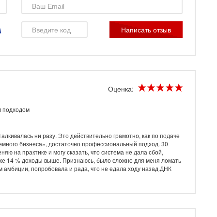
но. Всё сформулировано и организовано настолько грамотно и
езаметно, на каждом этапе у меня был реальный интерес к теме.
ни, мне удалось погрузиться в вопрос и узнать много рабочих
 я довольна, получила то, за чем шла. Рекомендую!
Написать отзыв
Оценка:
Оценка:
м подходом
нии
ация полезна не только менеджерам или владельцам, она будет
сти, связанной с предоставлением услуг. Никакой воды, все
талкивалась ни разу. Это действительно грамотно, как по подаче
ооружение несколько инструментов для увеличения прибыли, буду
темного бизнеса», достаточно профессиональный подход. 30
ебинара, он оказался самым полезным из всех, которые я
яю на практике и могу сказать, что система не дала сбой,
уже 14 % доходы выше. Признаюсь, было сложно для меня ломать
м амбиции, попробовала и рада, что не едала ходу назад.ДНК
Оценка: