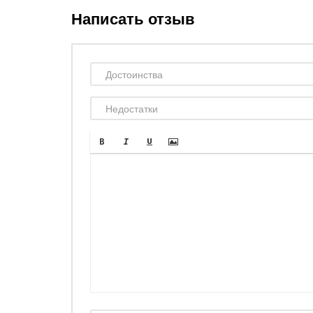
Написать отзыв
Марго
14.10.2023
грамотная подача материала с профессиональны
было сложно ломать наработанную схему
Давно веду свой бизнес, но с таким обучением не с
материала, так и по разъяснению. «Академия сис
модулей и каждый в подробностях. Я все уже примен
обороты продаж начали расти и спустя 4 месяца 
наработанную схему, но я переступила через свои
Бизнеса отзывы
Арина
21.08.2023
обьем качественной информации
нет
На курс я шла с конкретной целью: подтянуть свои