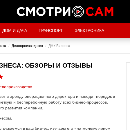
ДОМ И ДАЧА
ТРАНСПОРТ
ЭЛЕКТРОНИКА
мика
Делопроизводство
ДНК Бизнеса
ИЗНЕСА: ОБЗОРЫ И ОТЗЫВЫ
елопроизводство
ет в аренду операционного директора и наводит порядок в
чёткую и бесперебойную работу всех бизнес-процессов,
го развития компании.
несом.
огружаемся в ваш бизнес, изучаем его «на молекулярном