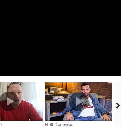
са
ДНК Бизнеса
ДНК Биз