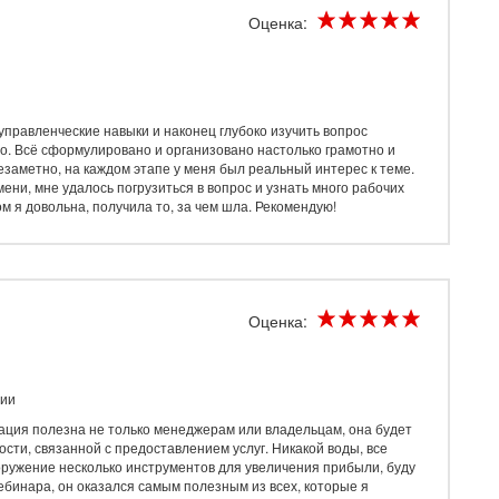
Оценка:
помощью по ведению бизнеса, думал смогу сам справиться со
чется двигаться дальше, а текущая ситуация не позволяет. Вот
роны была проведена колоссальная работа по аудиту и прочим
 управленческие навыки и наконец глубоко изучить вопрос
оторые процессы, изменили регламент, добавили свои пункты в
но. Всё сформулировано и организовано настолько грамотно и
ть с большей отдачей и с большей прибылью. Сотрудники
езаметно, на каждом этапе у меня был реальный интерес к теме.
льно понимают, как решать проблемы.
ни, мне удалось погрузиться в вопрос и узнать много рабочих
 я довольна, получила то, за чем шла. Рекомендую!
Оценка:
нии
ация полезна не только менеджерам или владельцам, она будет
сти, связанной с предоставлением услуг. Никакой воды, все
ооружение несколько инструментов для увеличения прибыли, буду
ебинара, он оказался самым полезным из всех, которые я