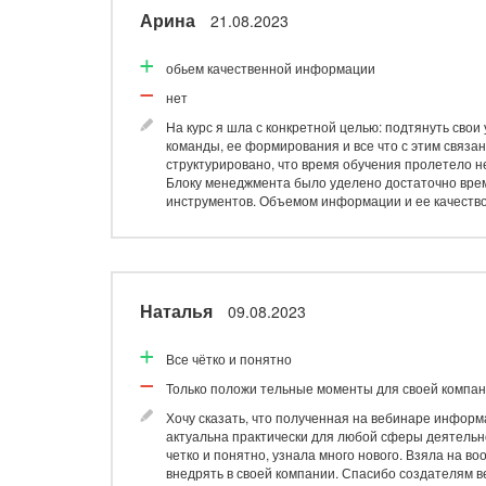
Арина
21.08.2023
Работают профессионалы,
Не сталкивался
обьем качественной информации
Долгое время не хотел обращаться за какой-либо 
нет
всеми процессами. Но настал тот момент, когда хо
тогда и решил обратиться в ДНК Бизнес. С их сто
На курс я шла с конкретной целью: подтянуть свои
моментам. Они предложили систематизировать нек
команды, ее формирования и все что с этим связа
систему. И постепенно предприятие стало работа
структурировано, что время обучения пролетело н
компании профессионалы своего дела и действите
Блоку менеджмента было уделено достаточно време
инструментов. Объемом информации и ее качеством
Наталья
09.08.2023
Все чётко и понятно
Только положи тельные моменты для своей компа
Хочу сказать, что полученная на вебинаре информ
актуальна практически для любой сферы деятельно
четко и понятно, узнала много нового. Взяла на в
внедрять в своей компании. Спасибо создателям в