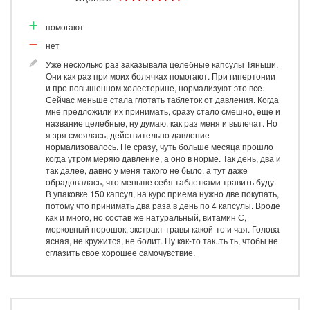
помогают
нет
Уже несколько раз заказывала целебные капсулы Тяньши.
Они как раз при моих болячках помогают. При гипертонии
и про повышенном холестерине, нормализуют это все.
Сейчас меньше стала глотать таблеток от давления. Когда
мне предложили их принимать, сразу стало смешно, еще и
название целебные, ну думаю, как раз меня и вылечат. Но
я зря смеялась, действительно давление
нормализовалось. Не сразу, чуть больше месяца прошло
когда утром меряю давление, а оно в норме. Так день, два и
так далее, давно у меня такого не было. а тут даже
обрадовалась, что меньше себя таблетками травить буду.
В упаковке 150 капсул, на курс приема нужно две покупать,
потому что принимать два раза в день по 4 капсулы. Вроде
как и много, но состав же натуральный, витамин С,
морковный порошок, экстракт травы какой-то и чая. Голова
ясная, не кружится, не болит. Ну как-то так..ть ть, чтобы не
сглазить свое хорошее самочувствие.