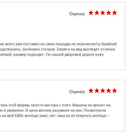
Оценка:
ько всего уже поставил на свою лошадку не перечислить) Крайний
здолбались, безбожно стучали. Deqst и на вид выглядят отлично
крепкий, размер подходит. По нашей дворовой дороге езжу
Оценка:
ора этой фирмы просто как гора с плеч. Машину не кренит на
мо и уверенно. И цена вполне разумная на них. Посмотрела
а на мой БВМ, вообще ужас, нет смысла их покупать вообще –