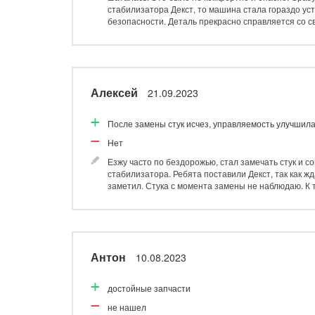
стабилизатора Декст, то машина стала гораздо уст
безопасности. Деталь прекрасно справляется со св
Алексей
21.09.2023
После замены стук исчез, управляемость улучшила
Нет
Езжу часто по бездорожью, стал замечать стук и с
стабилизатора. Ребята поставили Декст, так как жд
заметил. Стука с момента замены не наблюдаю. К 
Антон
10.08.2023
достойные запчасти
не нашел