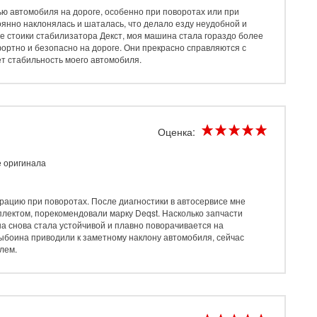
ю автомобиля на дороге, особенно при поворотах или при
янно наклонялась и шаталась, что делало езду неудобной и
ые стоики стабилизатора Декст, моя машина стала гораздо более
фортно и безопасно на дороге. Они прекрасно справляются с
т стабильность моего автомобиля.
Оценка:
е оригинала
рацию при поворотах. После диагностики в автосервисе мне
лектом, порекомендовали марку Deqst. Насколько запчасти
на снова стала устойчивой и плавно поворачивается на
ыбоина приводили к заметному наклону автомобиля, сейчас
лем.