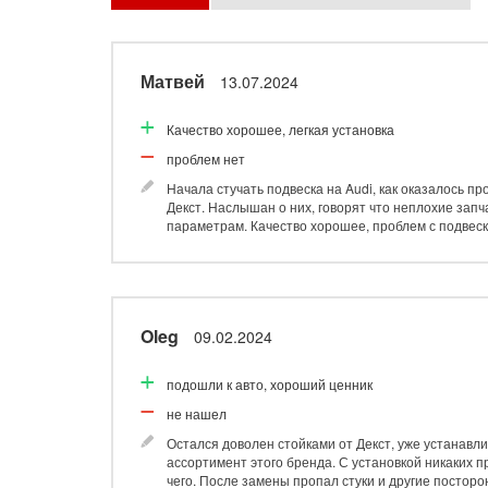
Матвей
13.07.2024
Качество хорошее, легкая установка
проблем нет
Начала стучать подвеска на Audi, как оказалось 
Декст. Наслышан о них, говорят что неплохие зап
параметрам. Качество хорошее, проблем с подвес
Oleg
09.02.2024
подошли к авто, хороший ценник
не нашел
Остался доволен стойками от Декст, уже устанавл
ассортимент этого бренда. С установкой никаких пр
чего. После замены пропал стуки и другие постор