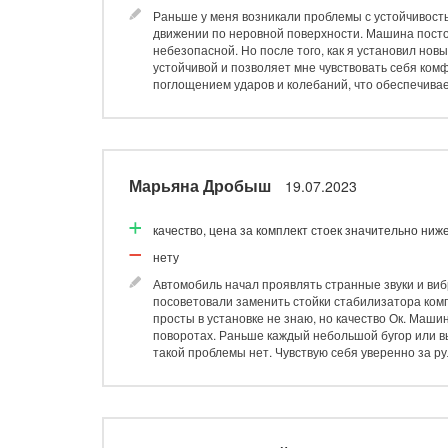
Раньше у меня возникали проблемы с устойчивость
движении по неровной поверхности. Машина посто
небезопасной. Но после того, как я установил нов
устойчивой и позволяет мне чувствовать себя ком
поглощением ударов и колебаний, что обеспечивае
Марьяна Дробыш
19.07.2023
качество, цена за комплект стоек значительно ниж
нету
Автомобиль начал проявлять странные звуки и виб
посоветовали заменить стойки стабилизатора комп
просты в установке не знаю, но качество Ок. Маши
поворотах. Раньше каждый небольшой бугор или в
такой проблемы нет. Чувствую себя уверенно за ру