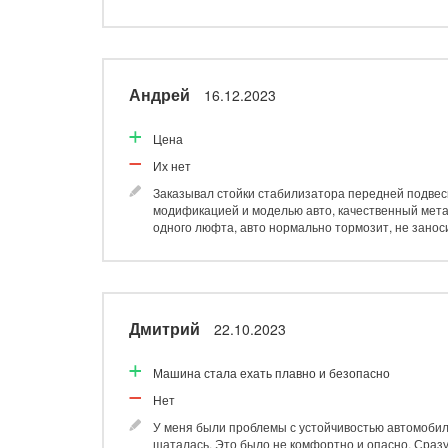
Андрей
16.12.2023
Цена
Их нет
Заказывал стойки стабилизатора передней подвеск
модификацией и моделью авто, качественный метал
одного люфта, авто нормально тормозит, не занос
Дмитрий
22.10.2023
Машина стала ехать плавно и безопасно
Нет
У меня были проблемы с устойчивостью автомобил
шаталась. Это было не комфортно и опасно. Сразу 