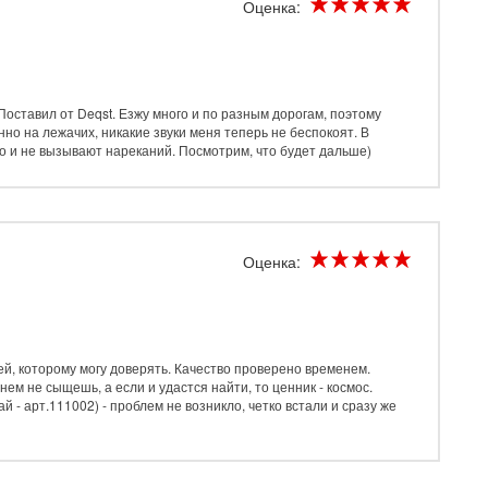
Оценка:
оставил от Deqst. Езжу много и по разным дорогам, поэтому
но на лежачих, никакие звуки меня теперь не беспокоят. В
о и не вызывают нареканий. Посмотрим, что будет дальше)
Оценка:
й, которому могу доверять. Качество проверено временем.
нем не сыщешь, а если и удастся найти, то ценник - космос.
 - арт.111002) - проблем не возникло, четко встали и сразу же