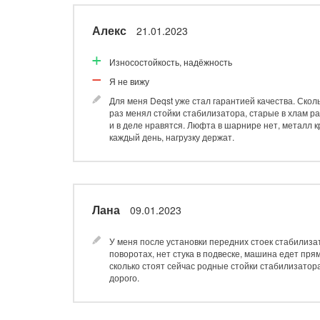
Алекс
21.01.2023
Износостойкость, надёжность
Я не вижу
Для меня Deqst уже стал гарантией качества. Скол
раз менял стойки стабилизатора, старые в хлам ра
и в деле нравятся. Люфта в шарнире нет, металл 
каждый день, нагрузку держат.
Лана
09.01.2023
У меня после установки передних стоек стабилизат
поворотах, нет стука в подвеске, машина едет пря
сколько стоят сейчас родные стойки стабилизатор
дорого.