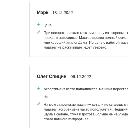
Марк
18.12.2022
цена
При повороте начало качать машину из стороны в с
поехал в автосервис. Мастер провел полный осмот
мне хороший аналог Декст. По цене с работой мас
машину не раскачивает, едет уверено.
Олег Спицин
09.12.2022
Ассортимент часто пополняется, машина перестала 
Нет
На мою старенькую машинку детали не сыщешь днё
машину, ассортимент часто пополняется. Недавняя
Шума в салоне, стука и грохота больше не наблюда
стала намного комфортнее.