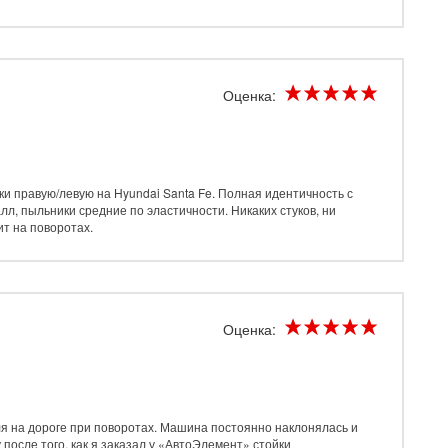
Оценка:
и правую/левую на Hyundai Santa Fe. Полная идентичность с
л, пыльники средние по эластичности. Никаких стуков, ни
ит на поворотах.
Оценка:
я на дороге при поворотах. Машина постоянно наклонялась и
после того, как я заказал у «АвтоЭлемент» стойки