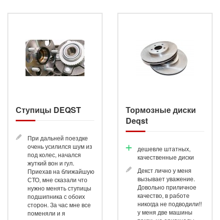
Ступиц
Ступицы DEQST
Тормозные диски
Deqst
При дальней поездке
очень усилился шум из
дешевле штатных,
под колес, начался
качественные диски
жуткий вон и гул.
Декст лично у меня
Приехав на ближайшую
вызывает уважение.
СТО, мне сказали что
Довольно приличное
нужно менять ступицы
качество, в работе
подшипника с обоих
никогда не подводили!!
сторон. За час мне все
у меня две машины
поменяли и я