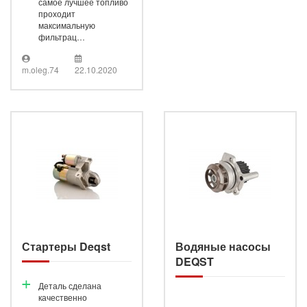
самое лучшее топливо
проходит
максимальную
фильтрац…
m.oleg.74
22.10.2020
Старте
Стартеры Deqst
Водяные насосы
DEQST
Деталь сделана
качественно