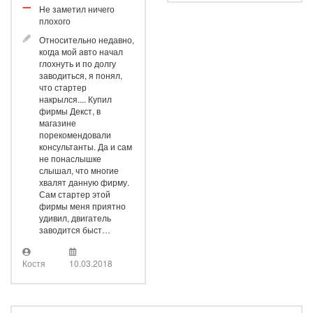
Не заметил ничего
плохого
Относительно недавно,
когда мой авто начал
глохнуть и по долгу
заводиться, я понял,
что стартер
накрылся.... Купил
фирмы Декст, в
магазине
порекомендовали
консультанты. Да и сам
не понаслышке
слышал, что многие
хвалят данную фирму.
Сам стартер этой
фирмы меня приятно
удивил, двигатель
заводится быст…
Костя
10.03.2018