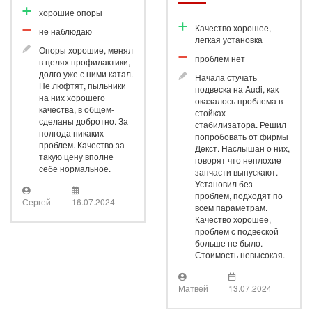
хорошие опоры
Качество хорошее,
не наблюдаю
легкая установка
Опоры хорошие, менял
проблем нет
в целях профилактики,
долго уже с ними катал.
Начала стучать
Не люфтят, пыльники
подвеска на Audi, как
на них хорошего
оказалось проблема в
качества, в общем-
стойках
сделаны добротно. За
стабилизатора. Решил
полгода никаких
попробовать от фирмы
проблем. Качество за
Декст. Наслышан о них,
такую цену вполне
говорят что неплохие
себе нормальное.
запчасти выпускают.
Установил без
проблем, подходят по
Сергей
16.07.2024
всем параметрам.
Качество хорошее,
проблем с подвеской
больше не было.
Стоимость невысокая.
Матвей
13.07.2024