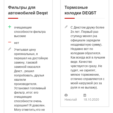
Фильтры для
Тормозные
автомобилей Deqst
колодки DEQST
очищающие
С Декстом дружу более
способности фильтра
2х лет. Первый раз
высокие
ступицу менял (на
официале зарядили
нет
неадекватную сумму).
Недавно вот по
Учитывая цену
колодкам обратился.
оригинальных, я
Как всегда всё в лучшем
перешел на достойную
виде. Качество
замену, таковой
чувствуется сразу. Не
заменой оказался
гудят, не скрипят,
Декст.. решил
мягкое торможение,
попробовать, друзья
отлично справляются с
хвалили
моей нагрузкой (из за
производителя.
руля я не вылажу).
Установил топливный
фильтр, итог: его
очищающие
Николай
18.10.2020
способности очень
хорошие!! Я доволен.
Могу отметить,что не