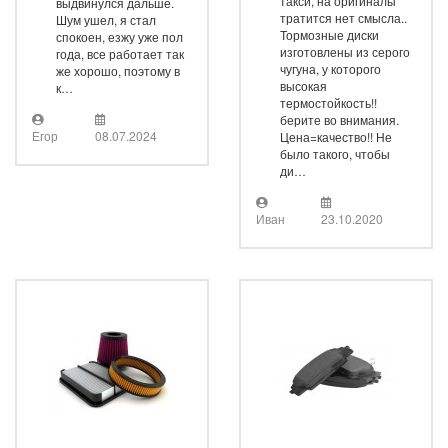
такси, на оригиналы
выдвинулся дальше.
тратится нет смысла..
Шум ушел, я стал
Тормозные диски
спокоен, езжу уже пол
изготовлены из серого
года, все работает так
чугуна, у которого
же хорошо, поэтому в
высокая
к…
термостойкость!!
берите во внимания.
Егор
08.07.2024
Цена=качество!! Не
было такого, чтобы
ди…
Иван
23.10.2020
Фильтр