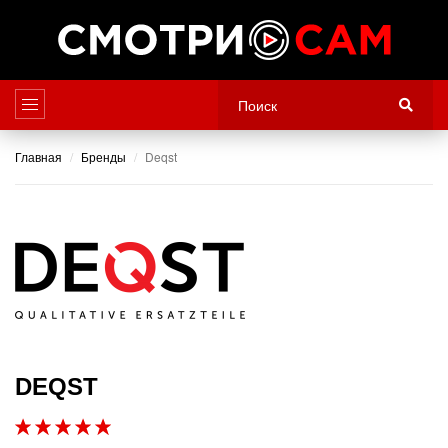
Главная
Бренды
Deqst
DEQST