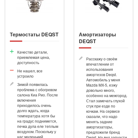
Термостаты DEQST
Амортизаторы
DEQST
Качество детали,
приемлемая цена,
Расскажу о своём
доступность
впечатлении от
использования
Не нашел, все
амортезов Deqst.
устроило
Автомобиль у меня
Зимой появилась
Mazda MX-5, езжу
проблема с обогревом
довольно много,
салона Киа Рио. После
особенно на межгород.
включения
Стал замечать глухой
приходилось очень
стук при езде по
долго ждать, когда
кочкам. На сервисе
температура хотя бы
сказали, что надо
на градус поднимется,
менять задние
печка дула еле теплым
амортизаторы,
воздухом. Поскольку у
предложили бренд
нас маленький
Deqst. На вид запчасти